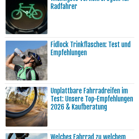
Radfahrer
Fidlock Trinkflaschen: Test und
Empfehlungen
Unplattbare Fahrradreifen im
Test: Unsere Top-Empfehlungen
2026 & Kaufberatung
Welches Fahrrad zu welchem