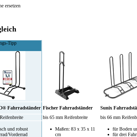
ne ersetzen
leich
ungs-Tipp
 Fahrradständer
Fischer Fahrradständer
Sunix Fahrradst
 Reifenbreite
bis 65 mm Reifenbreite
bis 66 mm Reifenb
isch und robust
Maßen: 83 x 35 x 11
für Boden 
rrad/Vorderrad
cm
für drei Fah