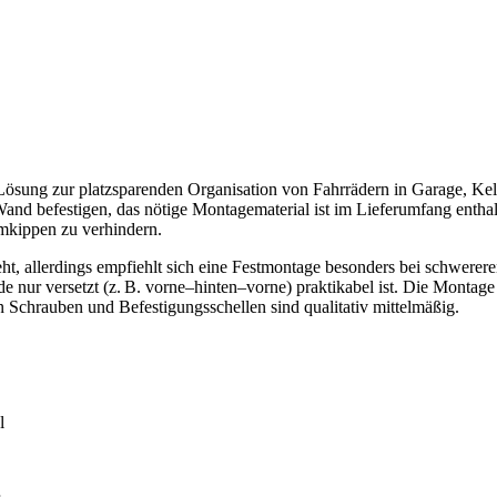
 Lösung zur platzsparenden Organisation von Fahrrädern in Garage, Kell
nd befestigen, das nötige Montagematerial ist im Lieferumfang enthalt
Umkippen zu verhindern.
eht, allerdings empfiehlt sich eine Festmontage besonders bei schwerere
nur versetzt (z. B. vorne–hinten–vorne) praktikabel ist. Die Montage ge
 Schrauben und Befestigungsschellen sind qualitativ mittelmäßig.
l