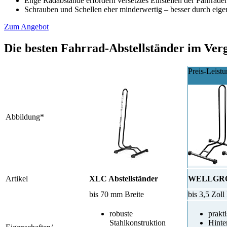
Enge Radabstände erfordern versetztes Einstellen der Fahrräder
Schrauben und Schellen eher minderwertig – besser durch eige
Zum Angebot
Die besten Fahrrad-Abstellständer im Verg
Preis-Leist
Abbildung*
Artikel
XLC Abstellständer
WELLGRO®
bis 70 mm Breite
bis 3,5 Zoll
robuste
prakt
Stahlkonstruktion
Hinte