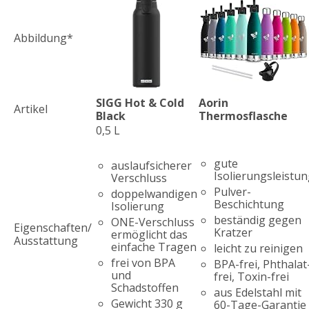
Abbildung*
SIGG Hot & Cold
Aorin
Artikel
Black
Thermosflasche
0,5 L
gute
auslaufsicherer
Isolierungsleistu
Verschluss
Pulver-
doppelwandigen
Beschichtung
Isolierung
beständig gegen
ONE-Verschluss
Eigenschaften/
Kratzer
ermöglicht das
Ausstattung
einfache Tragen
leicht zu reinigen
frei von BPA
BPA-frei, Phthalat
und
frei, Toxin-frei
Schadstoffen
aus Edelstahl mit
Gewicht 330 g
60-Tage-Garantie