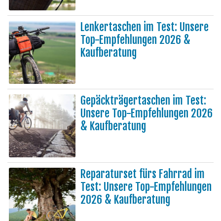
Lenkertaschen im Test: Unsere
Top-Empfehlungen 2026 &
Kaufberatung
Gepäckträgertaschen im Test:
Unsere Top-Empfehlungen 2026
& Kaufberatung
Reparaturset fürs Fahrrad im
Test: Unsere Top-Empfehlungen
2026 & Kaufberatung