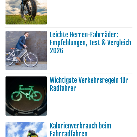
Leichte Herren-Fahrräder:
Empfehlungen, Test & Vergleich
2026
Wichtigste Verkehrsregeln für
Radfahrer
Kalorienverbrauch beim
Fahrradfahren