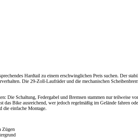
h ansprechendes Hardtail zu einem erschwinglichen Preis suchen. Der s
verhalten. Die 29-Zoll-Laufräder und die mechanischen Scheibenbrems
en: Die Schaltung, Federgabel und Bremsen stammen nur teilweise von
st das Bike ausreichend, wer jedoch regelmäßig im Gelände fahren oder l
nd die einfache Montage.
en Zügen
tergrund